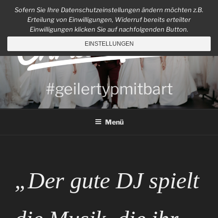
Zum
Sofern Sie Ihre Datenschutzeinstellungen ändern möchten z.B.
Inhalt
Erteilung von Einwilligungen, Widerruf bereits erteilter
springen
Einwilligungen klicken Sie auf nachfolgenden Button.
EINSTELLUNGEN
#geilertypmitbart
Menü
„Der gute DJ spielt