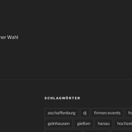
ner Wahl
SCHLAGWÖRTER
aschaffenburg
dj
firmen events
fr
gelnhausen
gießen
hanau
hochzei