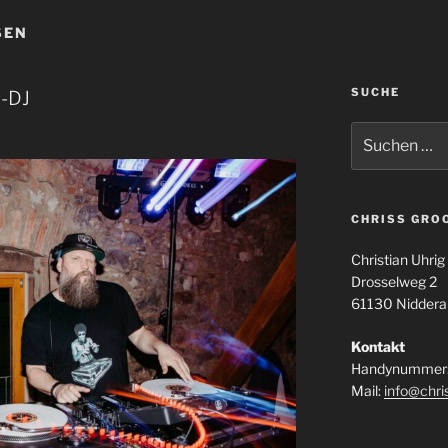
SEN
SUCHE
s-DJ
Suchen
nach:
CHRISS GRO
Christian Uhrig
Drosselweg 2
61130 Niddera
Kontakt
Handynummer:
Mail:
info@chri