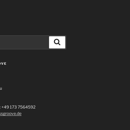
Suchen
OVE
u
 +49 173 7564592
ssgroove.de