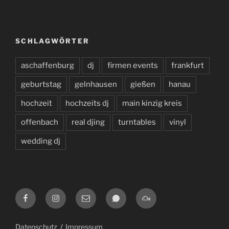
SCHLAGWÖRTER
aschaffenburg
dj
firmen events
frankfurt
geburtstag
gelnhausen
gießen
hanau
hochzeit
hochzeits dj
main kinzig kreis
offenbach
real djing
turntables
vinyl
wedding dj
Facebook
Instagram
E-
WhatsApp
Mixcloud
Mail
Datenschutz
Impressum